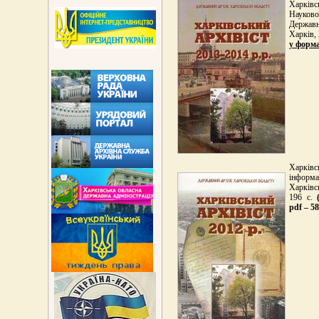
Харківсь
Науково
Державни
Харків, 
у форма
Харківс
інформа
Харківс
196 с.
pdf – 5