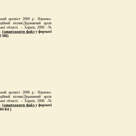
ький архівіст 2009 р.: Науково-
ційний вісник/Державний архів
ької області. – Харків, 2009. -№
с.
(
завантажити файл
у форматі
,2 Мб)
ький архівіст 2008 р.: Науково-
ційний вісник/Державний архів
ької області. – Харків, 2008. -№
с.
(
завантажити файл
у форматі
204 Кб )