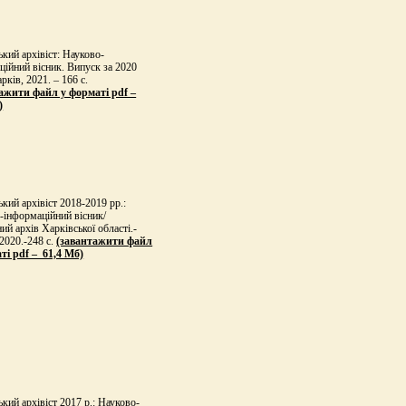
ький архівіст: Науково-
ційний вісник. Випуск за 2020
арків, 2021. – 166 с.
ажити файл у форматі pdf –
)
кий архівіст 2018-2019 рр.:
-інформаційний вісник/
й архів Харківської області.-
2020.-248 с.
(завантажити файл
ті pdf – 61,4 Мб)
кий архівіст 2017 р.: Науково-