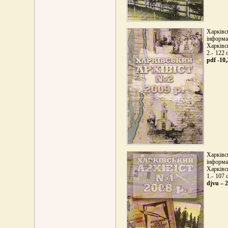
Харківс
інформа
Харківс
2.- 122 
pdf -10
Харківс
інформа
Харківс
1.- 107 
djvu – 