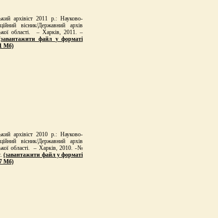
ький архівіст 2011 р.: Науково-
ційний вісник/Державний архів
ької області. – Харків, 2011. –
(завантажити файл
у форматі
,1 Мб)
ький архівіст 2010 р.: Науково-
ційний вісник/Державний архів
ької області. – Харків, 2010. -№
с.
(завантажити файл
у форматі
27 Мб)