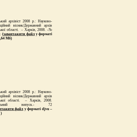
ький архівіст 2008 р.: Науково-
ційний вісник/Державний архів
ької області. – Харків, 2008. -№
с.
(
завантажити файл
у форматі
7,64 Мб)
ький архівіст 2008 р.: Науково-
ційний вісник/Державний архів
ької області. – Харків, 2008.
ціальний випуск.- 72
нтажити файл
у форматі djvu –
 )