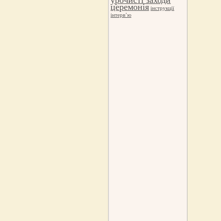
церемонія
інструкції
інтерв’ю