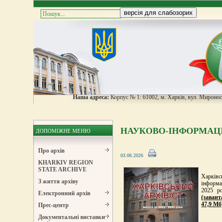
Наша адреса:
Корпус № 1: 61002, м. Харків, вул. Мироноси
НАУКОВО-ІНФОРМАЦІ
ДОПОМІЖНЕ МЕНЮ
Про архів
03.06.2026
KHARKIV REGION
STATE ARCHIVE
Харкі
З життя архіву
інформа
2025 р
Електронний архів
(заван
47,9 Мб
Прес-центр
Документальні виставки