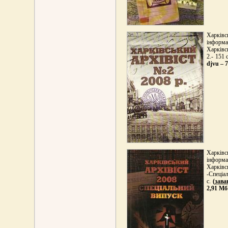
Харківс
інформа
Харківс
2.- 151 
djvu – 
Харківс
інформа
Харківс
-Спе
с.
(
зава
2,91 Мб