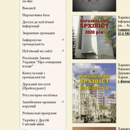
on-line
Вакансії
Нормативна база
Харківс
інформа
Доступ до публічної
рік. – Х
інформації
(завант
Звернення громадян
42,6 Мб
Інформуємо
громадськість
Публікації на сайті
Реалізація Закону
України “Про очищення
Харківсь
влади”
Науково
Державни
Консультації з
Харків, 
громадськістю
у форма
Державні послуги
(Прейскурант)
Регуляторна політика
Запобігання проявам
корупції
Регіональні програми
Україна у Другій
Світовій війні
Харківсь