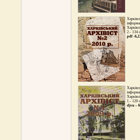
Харківс
інформа
Харківс
2.- 134 
pdf -6,
Харківс
інформа
Харківс
1.- 120 с
djvu – 6