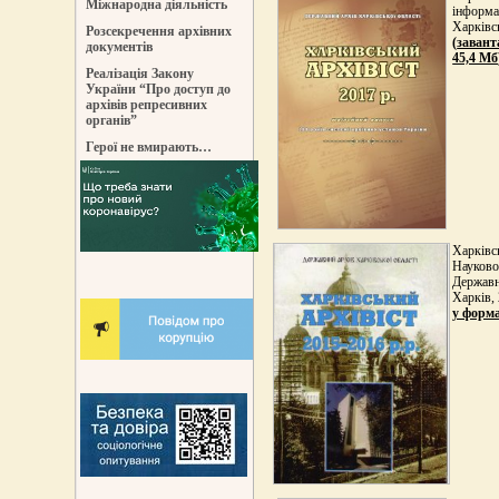
Міжнародна діяльність
інформа
Харківсь
Розсекречення архівних
(
завант
документів
45,4 Мб
Реалізація Закону
України “Про доступ до
архівів репресивних
органів”
Герої не вмирають…
Харківсь
Науково
Державни
Харків, 
у форма