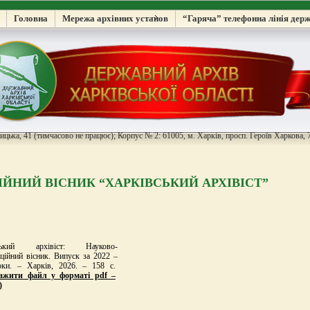
Головна
Мережа архівних установ
“Гаряча” телефонна лінія дер
цька, 41 (тимчасово не працює); Корпус № 2: 61005, м. Харків, просп. Героїв Харкова, 7
ЙНИЙ ВІСНИК “ХАРКІВСЬКИЙ АРХІВІСТ”
вський архівіст: Науково-
ційний вісник. Випуск за 2022 –
оки. – Харків, 2026. – 158 с.
тажити файл у форматі pdf –
)