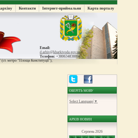
жархіву
Контакти
Інтернет-приймальня
Карта порталу
Email:
d.arhiv@kharkivoda.gov.ua
Телефон:
+380634838894
 (ст. метро “Площа Конституції”);
ОБЕРІТЬ МОВУ
Select Language
▼
АРХІВ НОВИН
Серпень 2026
Пн
Вт
Ср
Чт
Пт
Сб
Нд