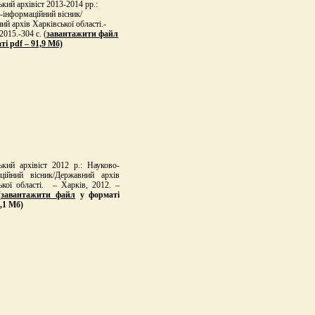
кий архівіст 2013-2014 рр.:
-інформаційний вісник/
й архів Харківської області.-
2015.-304 с. (
завантажити файл
ті pdf – 91,9 Мб)
ький архівіст 2012 р.: Науково-
ційний вісник/Державний архів
ької області. – Харків, 2012. –
(
завантажити файл
у форматі
8,1 Мб)