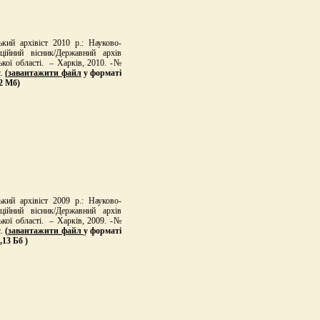
ький архівіст 2010 р.: Науково-
ційний вісник/Державний архів
ької області. – Харків, 2010. -№
с.
(
завантажити файл
у форматі
22 Мб)
ький архівіст 2009 р.: Науково-
ційний вісник/Державний архів
ької області. – Харків, 2009. -№
.
(
завантажити файл
у форматі
,13 Бб )