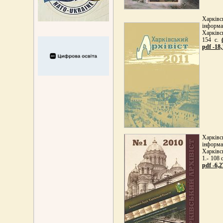
Харківс
інформа
Харківс
154 с.
pdf -18
Харківс
інформа
Харківс
1.- 108 
pdf -6,