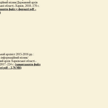
ційний вісник/Державний архів
кої області.-Харків, 2018.-170 с.
ажити файл у форматі pdf –
)
кий архівіст 2015-2016 рр.:
-інформаційний вісник/
й архів Харківської області.-
2017.-224 с.
(завантажити файл
ті pdf – 2,76 Мб)