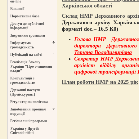
on-line
Харківської області
Вакансії
Склад НМР Державного архів
Нормативна база
Державного архіву Харківськ
Доступ до публічної
форматі doc.– 16,5 Кб)
інформації
Звернення громадян
Голова НМР Державного 
Інформуємо
директора Державного
громадськість
Тетяна Володимирівна
Публікації на сайті
Секретар НМР Державного
Реалізація Закону
архівіст відділу органі
України “Про очищення
цифрової трансформації
влади”
Консультації з
План роботи НМР на 2025 рік
громадськістю
Державні послуги
(Прейскурант)
Регуляторна політика
Запобігання проявам
корупції
Регіональні програми
Україна у Другій
Світовій війні