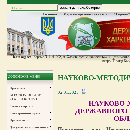
Головна
Мережа архівних установ
“Гаряча”
Наша адреса:
Корпус № 1: 61002, м. Харків, вул. Мироносицька, 41 (тимчасово н
метро “Площа Конс
НАУКОВО-МЕТОДИЧ
ДОПОМІЖНЕ МЕНЮ
Про архів
02.01.2025
KHARKIV REGION
STATE ARCHIVE
НАУКОВО-
З життя архіву
ДЕРЖАВНОГО 
Електронний архів
ОБЛ
Прес-центр
Документальні виставки
Положення про Науково-м