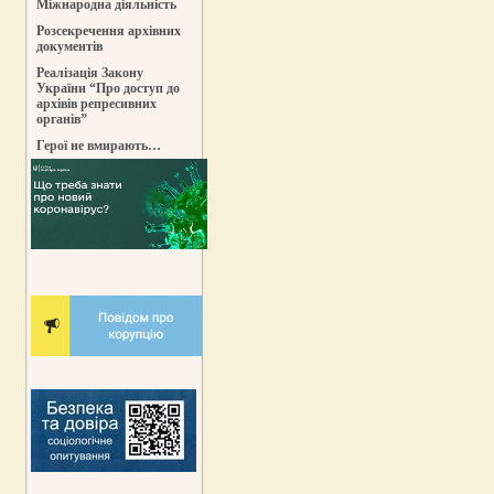
Міжнародна діяльність
Розсекречення архівних
документів
Реалізація Закону
України “Про доступ до
архівів репресивних
органів”
Герої не вмирають…