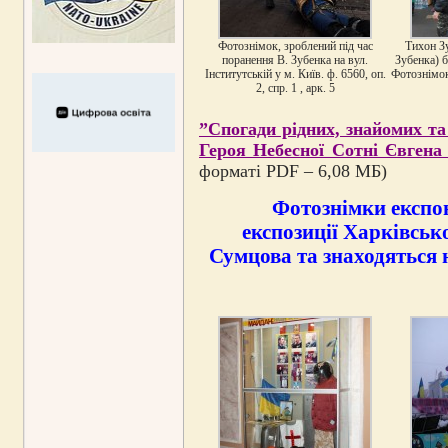
Фотознімок, зроблений під час
Тихон З
поранення В. Зубенка на вул.
Зубенка) б
Інститутській у м. Київ. ф. 6560, оп.
Фотознімок.
2, спр. 1 , арк. 5
”Спогади рідних, знайомих та 
Героя Небесної Сотні Євгена
форматі PDF – 6,08 МБ)
Фотознімки експон
експозиції Харківськ
Сумцова та знаходяться 