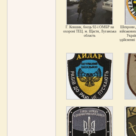
Г. Ковшик, боєць 92-ї ОМБР на
Шеврони д
охороні ТЕЦ. м. Щастя, Луганська
військових
область
Україн
здійсненні