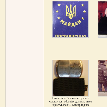
Каталітична бензинова грілка з
чохлом для обогріву долонь , якою
користувався Є. Котляр під час