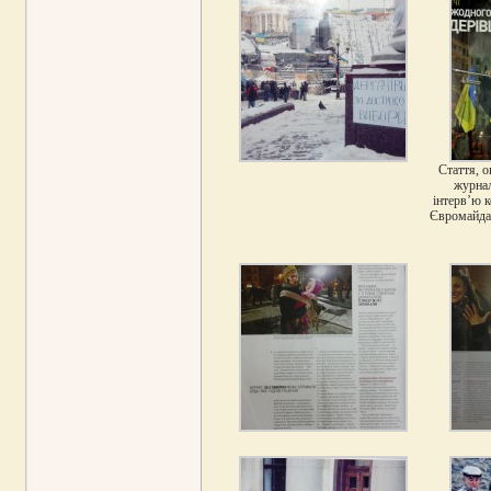
Стаття, 
журнал
інтерв’ю 
Євромайдан