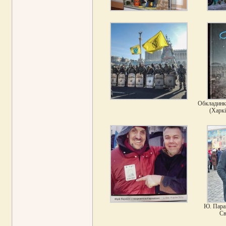
Обкладинка
(Харкі
Ю. Пара
Св