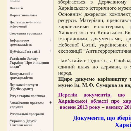
зберігається в Державному 
on-line
Харківського історичного музе
Вакансії
Основним джерелом комплектув
Нормативна база
ресурси. Матеріали, представл
Доступ до публічної
харківськими волонтерами, 
інформації
Харківського та Київського Е
Звернення громадян
історичними документами, ф
Інформуємо
Небесної Сотні, українських
громадськість
експозиції “Антитеррористична
Публікації на сайті
Реалізація Закону
Пам’ятаймо: Гідність та Свобода
України “Про очищення
єдиний шлях до держави, в 
влади”
народ.
Консультації з
громадськістю
Щиро дякуємо керівництву т
музею ім. М.Ф. Сумцова за на
Державні послуги
(Прейскурант)
Перелік документів, що 
Регуляторна політика
Харківської області про хар
Запобігання проявам
восени 2013 року – взимку 20
корупції
Регіональні програми
Документи, що збер
Україна у Другій
Харкі
Світовій війні