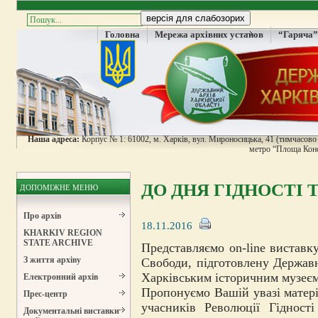
Головна
Мережа архівних установ
“Гаряча”
Наша адреса:
Корпус № 1: 61002, м. Харків, вул. Мироносицька, 41 (тимчасово н
метро “Площа Конс
ДО ДНЯ ГІДНОСТІ 
ДОПОМІЖНЕ МЕНЮ
Про архів
18.11.2016
KHARKIV REGION
STATE ARCHIVE
Представляємо on-line виставк
З життя архіву
Свободи, підготовлену Державн
Харківським історичним музеєм
Електронний архів
Пропонуємо Вашій увазі матері
Прес-центр
учасників Революції Гіднос
Документальні виставки