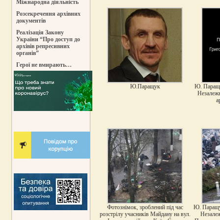
Міжнародна діяльність
Розсекречення архівних
документів
Реалізація Закону
України “Про доступ до
архівів репресивних
органів”
Герої не вмирають…
Ю.Паращук
Ю. Паращу
Незалежно
а
Фотознімок, зроблений під час
Ю. Паращук
розстрілу учасників Майдану на вул.
Незалеж