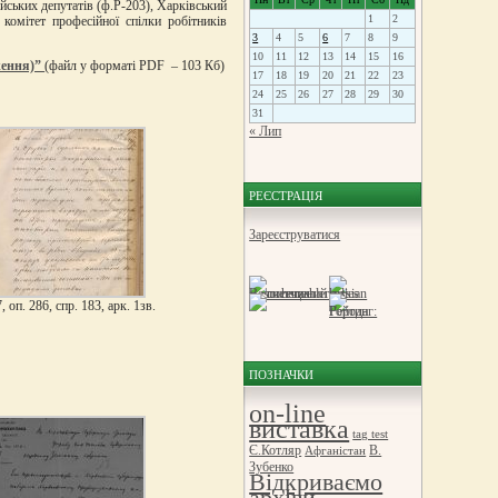
ійських депутатів (ф.Р-203), Харківський
1
2
комітет професійної спілки робітників
3
4
5
6
7
8
9
10
11
12
13
14
15
16
дження)”
(файл у форматі PDF – 103 Кб)
17
18
19
20
21
22
23
24
25
26
27
28
29
30
31
« Лип
РЕЄСТРАЦІЯ
Зареєструватися
, оп. 286, спр. 183, арк. 1зв.
ПОЗНАЧКИ
on-line
виставка
tag test
Є.Котляр
В.
Афганістан
Зубенко
Відкриваємо
архіви.