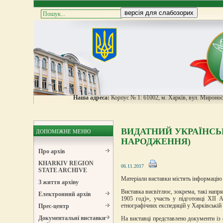
Наша адреса:
Корпус № 1: 61002, м. Харків, вул. Мироноси
ВИДАТНИЙ УКРАЇНСЬКИ
ДОПОМІЖНЕ МЕНЮ
НАРОДЖЕННЯ)
Про архів
KHARKIV REGION
06.11.2017
STATE ARCHIVE
Матеріали виставки містять інформацію 
З життя архіву
Виставка висвітлює, зокрема, такі напря
Електронний архів
1905 год)», участь у підготовці ХІІ А
етнографічних експедицій у Харківській 
Прес-центр
Документальні виставки
На виставці представлено документи із 