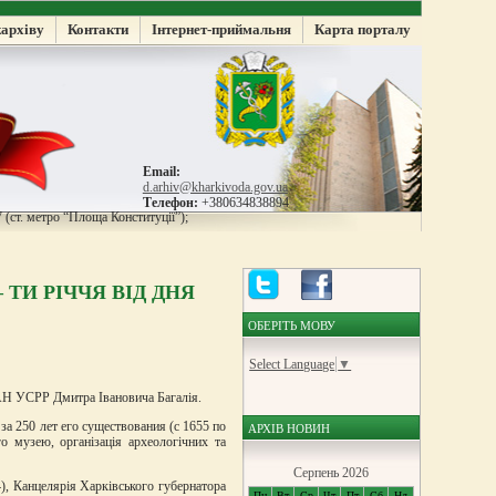
жархіву
Контакти
Інтернет-приймальня
Карта порталу
Email:
d.arhiv@kharkivoda.gov.ua
Телефон:
+380634838894
 (ст. метро “Площа Конституції”);
– ТИ РІЧЧЯ ВІД ДНЯ
ОБЕРІТЬ МОВУ
Select Language
▼
а АН УСРР Дмитра Івановича Багалія.
 за 250 лет его существования (с 1655 по
АРХІВ НОВИН
о музею, організація археологічних та
Серпень 2026
4), Канцелярія Харківського губернатора
Пн
Вт
Ср
Чт
Пт
Сб
Нд