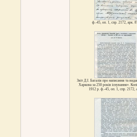
ф.-45, оп. 1, спр. 2172, арк. 8
Звіт Д.І. Багалія про написання та вида
Харкова за 250 років існування». Коп
1912 р. ф.-45, оп. 1, спр. 2172, 