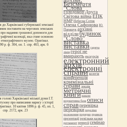
Безсмертя
"Слова"
Друга
Голодомор
ЕПК
Світова війна
НМР
Небесна Сотня
Олена Сафонова
ія до Харківської губернської земської
Ю.
архівні
нням поставити на чергових земських
Паращук
будинок
 про надання грошової допомоги для
відділи
рафічної колекції, яка стане основою
"Слово"
виставка
 етнографічного музею. Оригінал.
виставки
0 р. ф. 304, оп. 1. спр. 463, арк. 6
гаряча
герої не
лінія
вмирають
екскурсія
електронний
архів
електронні
справи
колегія
конференція
кримінальні
справи
лекція
метричні
книги
накази
описи
я голові Харківської міської думи І.Т.
нормативна база
узову про написання нарису з історії
справ
перевірка
игінал. 10 квітня 1896 р. ф. 45, оп. 1,
перевірки
спр. 2172, арк. 23
переліки
положення
порядки
правила
ревізьки казки
презентації
семінар
репресії
регламент
урочисті заходи