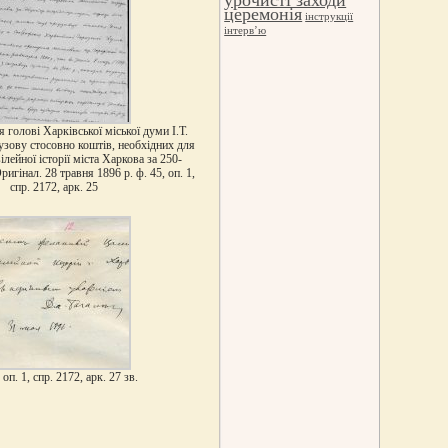
церемонія
інструкції
інтерв’ю
я голові Харківської міської думи І.Т.
зову стосовно коштів, необхідних для
лейної історії міста Харкова за 250-
ригінал. 28 травня 1896 р. ф. 45, оп. 1,
спр. 2172, арк. 25
 оп. 1, спр. 2172, арк. 27 зв.