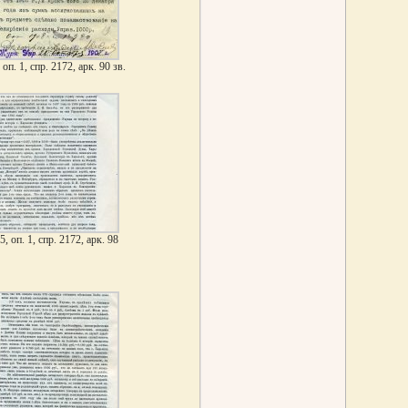
 оп. 1, спр. 2172, арк. 90 зв.
5, оп. 1, спр. 2172, арк. 98