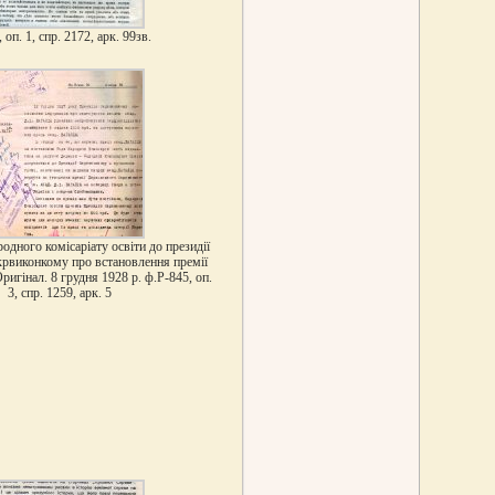
 оп. 1, спр. 2172, арк. 99зв.
дного комісаріату освіти до президії
крвиконкому про встановлення премії
Оригінал. 8 грудня 1928 р. ф.Р-845, оп.
3, спр. 1259, арк. 5