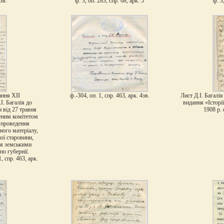
 зв.
ф. 3, оп. 283, спр. 68, арк. 5
ф. 3
ання ХІІ
ф.-304, оп. 1, спр. 463, арк. 4зв.
Лист Д.І. Багалія
І. Багалія до
видання «Історі
и від 27 травня
1908 р. 
еним комітетом
 проведення
ного матеріалу,
ої старовини,
ся земськими
о губернії.
, спр. 463, арк.