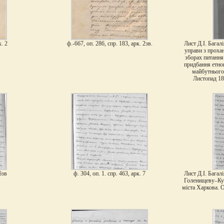
к. 2
ф.-667, оп. 286, спр. 183, арк. 2зв.
Лист Д.І. Багал
управи з проха
зборах питання
придбання етног
майбутнього
Листопад 189
 6зв
ф. 304, оп. 1. спр. 463, арк. 7
Лист Д.І. Багалі
Голенищеву–Кут
міста Харкова. Ор