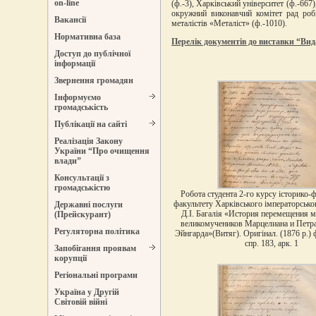
on-line
(ф.-3), Харківський університет (ф.-667
окружний виконавчий комітет рад робі
Вакансії
металістів «Металіст» (ф.-1010).
Нормативна база
Перелік документів до виставки “Вида
Доступ до публічної
інформації
Звернення громадян
Інформуємо
громадськість
Публікації на сайті
Реалізація Закону
України “Про очищення
влади”
Консультації з
громадськістю
Робота студента 2-го курсу історико-
факультету Харківського імператорсько
Державні послуги
Д.І. Багалія «История перемещения 
(Прейскурант)
великомучеников Марцелиана и Петр
Регуляторна політика
Эйнгарда»(Витяг). Оригінал. (1876 р.) ф
спр. 183, арк. 1
Запобігання проявам
корупції
Регіональні програми
Україна у Другій
Світовій війні