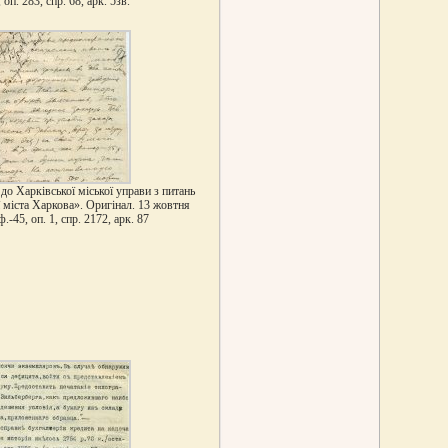
, оп. 283, спр. 68, арк. 5зв.
 до Харківської міської управи з питань
ї міста Харкова». Оригінал. 13 жовтня
ф.-45, оп. 1, спр. 2172, арк. 87