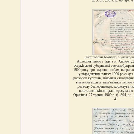
ф. 3, оп. 283, спр. 68, арк. 4
Лист голови Комітету з улаштув
Археологічного з’їзду в м. Харкові Д.
Харківської губернської земської управ
1900 року про надання особам, направл
у відрядження влітку 1900 року для
розкопок курганів, збирання етнографіч
вивчення архівів, пам’ятників церковн
дозволу безперешкодно користувати
поштовими кіньми для пересування п
Оригінал. 27 травня 1900 р. ф.-304, оп. 1
4