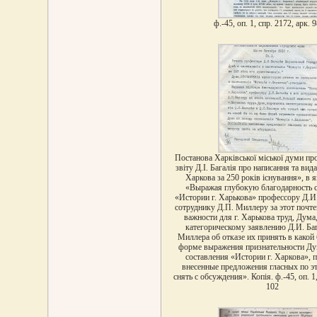
ф.-45, оп. 1, спр. 2172, арк. 
Постанова Харківської міської думи пр
звіту Д.І. Багалія про написання та вида
Харкова за 250 років існування», в я
«Выражая глубокую благодарность 
«Истории г. Харькова» профессору Д.И.
сотруднику Д.П. Миллеру за этот почт
важности для г. Харькова труд, Дума
категорическому заявлению Д.И. Баг
Миллера об отказе их принять в какой
форме выражения признательности Ду
составления «Истории г. Харкова», 
внесенные предложения гласных по э
снять с обсуждения». Копія. ф.-45, оп. 1,
102