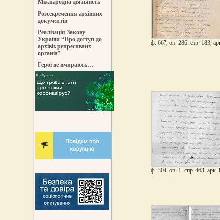
Міжнародна діяльність
Розсекречення архівних
документів
Реалізація Закону
України “Про доступ до
ф. 667, оп. 286. спр. 183, ар
архівів репресивних
органів”
Герої не вмирають…
ф. 304, оп. 1. спр. 463, арк.