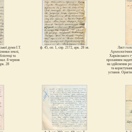
ської думи І.Т.
ф. 45, оп. 1, спр. 2172, арк. 28 зв.
Лист голо
лянки землі,
Археологічного
бліотеці та
Харківського г
інал. 8 червня
проханням надати
арк. 28
на здійснення ро
та користуван
установ. Оригіна