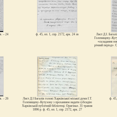
в. – 24
ф. 45, оп. 1, спр. 2172, арк. 24 зв
Лист Д.І. Багалі
Голенищеву–Куту
«складання юві
річний період». О
в. – 26
Лист Д.І Багалія голові Харківської міської думи І.Т.
ф. 45,
Голенищеву–Кутузову з проханням надати субсидію
Харківській публічній бібліотеці. Оригінал. 31 травня
1896 р. ф. 45, оп. 1, спр. 2172, арк. 27