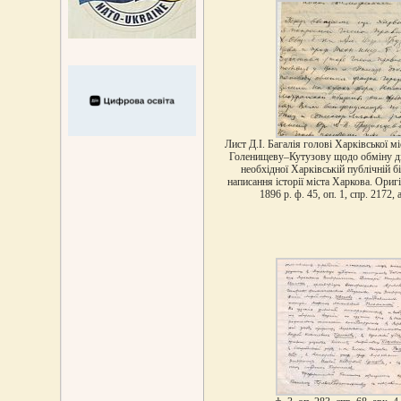
Лист Д.І. Багалія голові Харківської мі
Голенищеву–Кутузову щодо обміну ді
необхідної Харківській публічній бі
написання історії міста Харкова. Ориг
1896 р. ф. 45, оп. 1, спр. 2172, 