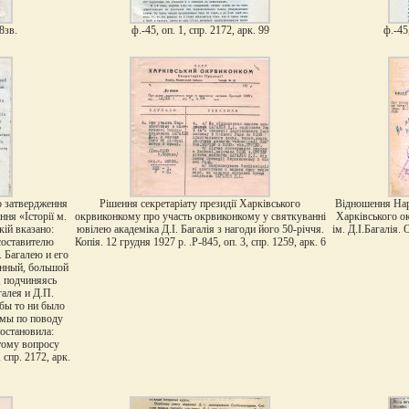
98зв.
ф.-45, оп. 1, спр. 2172, арк. 99
ф.-45,
о затвердження
Рішення секретаріату президії Харківського
Відношення Наро
ння «Історії м.
окрвиконкому про участь окрвиконкому у святкуванні
Харківського о
кій вказано:
ювілею академіка Д.І. Багалія з нагоди його 50-річчя.
ім. Д.І.Багалія. 
составителю
Копія. 12 грудня 1927 р. .Р-845, оп. 3, спр. 1259, арк. 6
 Багалею и его
енный, большой
, подчиняясь
алея и Д.П.
 бы то ни было
мы по поводу
постановила:
тому вопросу
 спр. 2172, арк.