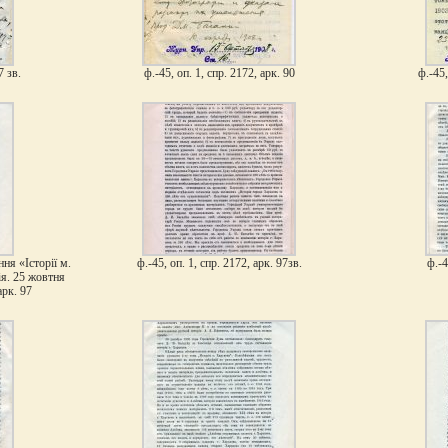
7 зв.
ф.-45, оп. 1, спр. 2172, арк. 90
ф.-45,
ння «Історії м.
ф.-45, оп. 1, спр. 2172, арк. 97зв.
ф.-4
ія. 25 жовтня
арк. 97