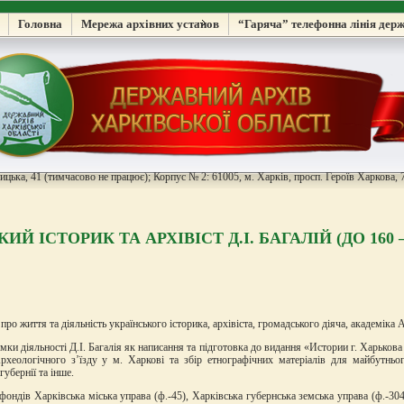
Головна
Мережа архівних установ
“Гаряча” телефонна лінія дер
цька, 41 (тимчасово не працює); Корпус № 2: 61005, м. Харків, просп. Героїв Харкова, 7
Й ІСТОРИК ТА АРХІВІСТ Д.І. БАГАЛІЙ (ДО 160 
про життя та діяльність українського історика, архівіста, громадського діяча, академік
мки діяльності Д.І. Багалія як написання та підготовка до видання «Истории г. Харькова
рхеологічного з’їзду у м. Харкові та збір етнографічних матеріалів для майбутньог
губернії та інше.
фондів Харківська міська управа (ф.-45), Харківська губернська земська управа (ф.-30