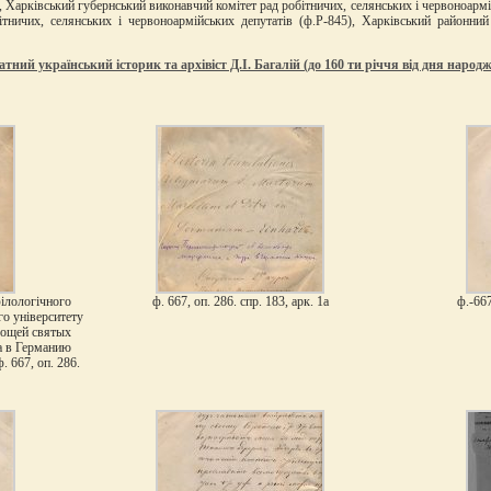
), Харківський губернський виконавчий комітет рад робітничих, селянських і червоноарм
тничих, селянських і червоноармійських депутатів (ф.Р-845), Харківський районний 
тний український історик та архівіст Д.І. Багалій (до 160 ти річчя від дня наро
філологічного
ф. 667, оп. 286. спр. 183, арк. 1а
ф.-667
го університету
мощей святых
а в Германию
. 667, оп. 286.