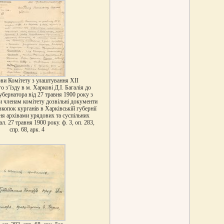
ви Комітету з улаштування ХІІ
 з’їзду в м. Харкові Д.І. Багалія до
убернатора від 27 травня 1900 року з
 членам комітету дозвільні документи
зкопок курганів в Харківській губернії
ня архівами урядових та суспільних
л. 27 травня 1900 року. ф. 3, оп. 283,
спр. 68, арк. 4