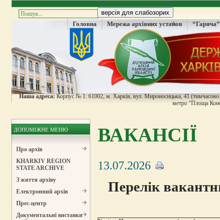
Головна
Мережа архівних установ
“Гаряча”
Наша адреса:
Корпус № 1: 61002, м. Харків, вул. Мироносицька, 41 (тимчасово н
метро “Площа Конс
ВАКАНСІЇ
ДОПОМІЖНЕ МЕНЮ
Про архів
KHARKIV REGION
13.07.2026
STATE ARCHIVE
З життя архіву
Перелік вакантн
Електронний архів
Прес-центр
Документальні виставки