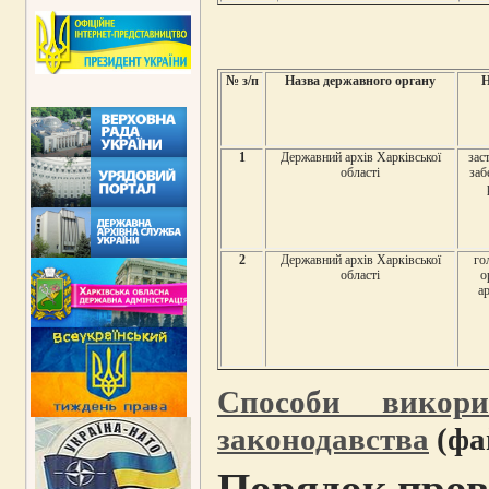
№ з/п
Назва державного органу
Н
1
Державний архів Харківської
зас
області
заб
2
Державний архів Харківської
го
області
о
ар
Способи викори
законодавства
(фай
Порядок пров