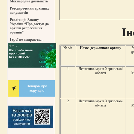
Міжнародна діяльність
Розсекречення архівних
документів
Реалізація Закону
України “Про доступ до
Ін
архівів репресивних
органів”
Герої не вмирають…
№ з/п
Назва державного органу
М
д
1
Державний архів Харківської
області
М
2
Державний архів Харківської
області
М