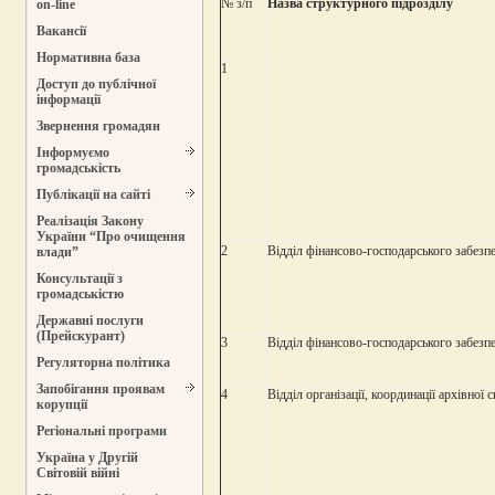
№ з/п
Назва структурного підрозділу
on-line
Вакансії
Нормативна база
1
Доступ до публічної
інформації
Звернення громадян
Інформуємо
громадськість
Публікації на сайті
Реалізація Закону
України “Про очищення
2
Відділ фінансово-господарського забезп
влади”
Консультації з
громадськістю
Державні послуги
(Прейскурант)
3
Відділ фінансово-господарського забезп
Регуляторна політика
Запобігання проявам
4
Відділ організації, координації архівної
корупції
Регіональні програми
Україна у Другій
Світовій війні