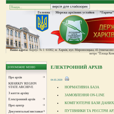
Головна
Мережа архівних установ
“Гаряча”
Наша адреса:
Корпус № 1: 61002, м. Харків, вул. Мироносицька, 41 (тимчасово н
метро “Площа Конс
ЕЛЕКТРОННИЙ АРХІВ
ДОПОМІЖНЕ МЕНЮ
Про архів
04.05.2020
KHARKIV REGION
НОРМАТИВНА БАЗА
STATE ARCHIVE
З життя архіву
ЗАМОВЛЕННЯ ON-LINE
Електронний архів
КОМП’ЮТЕРНІ БАЗИ ДАНИХ
Прес-центр
ПУТІВНИКИ ТА РЕЄСТРИ АР
Документальні виставки