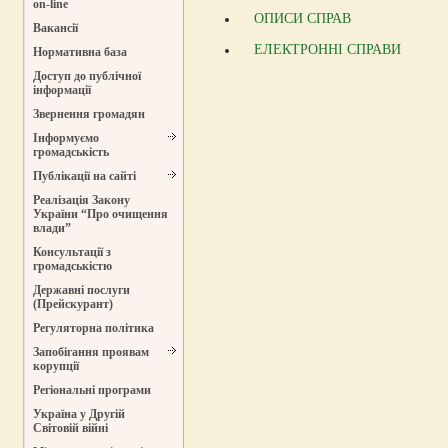
on-line
ОПИСИ СПРАВ
Вакансії
ЕЛЕКТРОННІ СПРАВИ
Нормативна база
Доступ до публічної
інформації
Звернення громадян
Інформуємо
громадськість
Публікації на сайті
Реалізація Закону
України “Про очищення
влади”
Консультації з
громадськістю
Державні послуги
(Прейскурант)
Регуляторна політика
Запобігання проявам
корупції
Регіональні програми
Україна у Другій
Світовій війні