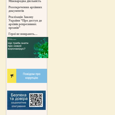
Міжнародна діяльність
Розсекречення архівних
документів
Реалізація Закону
України “Про доступ до
архівів репресивних
органів”
Герої не вмирають…