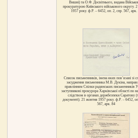
Вишні) та О.Ф. Досвітнього, видана Військ
прокуратурою Київського військового округу. 2
1957 року. ф.Р. – 6452, оп. 2, спр. 567, арк.
Список письменників, імена яких пов’язані зі 
засудження письменника М.В. Дукіна, направ
правлінням Спілки радянських письменників У
заступникові прокурора Харківської області по н
слідством в органах держбезпеки Саратову (
документі). 21 жовтня 1957 року. ф.Р. – 6452, оп.
567, арк. 84