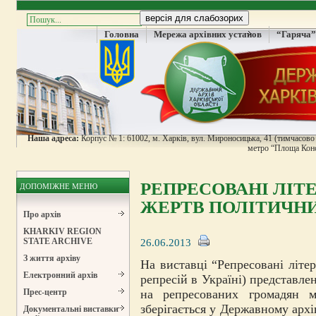
Головна
Мережа архівних установ
“Гаряча”
Наша адреса:
Корпус № 1: 61002, м. Харків, вул. Мироносицька, 41 (тимчасово н
метро “Площа Конс
РЕПРЕСОВАНІ ЛІТЕ
ДОПОМІЖНЕ МЕНЮ
ЖЕРТВ ПОЛІТИЧНИХ
Про архів
KHARKIV REGION
26.06.2013
STATE ARCHIVE
З життя архіву
На виставці “Репресовані літе
Електронний архів
репресій в Україні) представле
на репресованих громадян м
Прес-центр
зберігається у Державному архі
Документальні виставки