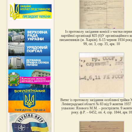
Із протоколу засідання комісії з чистки перв
партійної організації КП (б)У організаційного к
письменників (м. Харків). 6-15 червня 1934 року
99, оп. 3, спр. 35, арк. 10
Витяг із протоколу засідання особливої трійк
Ленінградської області № 83 від 9 жовтня 1937
ухвалою: Ялового М.М. – розстріляти. 9 жовт
року. ф.Р. – 6452, оп. 4, спр. 1844, арк 10