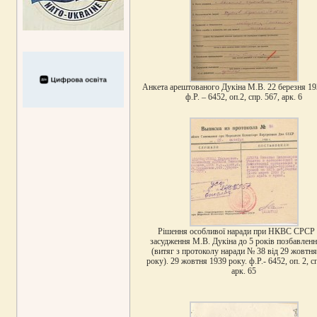
Анкета арештованого Дукіна М.В. 22 березня 19
ф.Р. – 6452, оп.2, спр. 567, арк. 6
Рішення особливої наради при НКВС СРСР
засудження М.В. Дукіна до 5 років позбавленн
(витяг з протоколу наради № 38 від 29 жовтн
року). 29 жовтня 1939 року. ф.Р.- 6452, оп. 2, сп
арк. 65