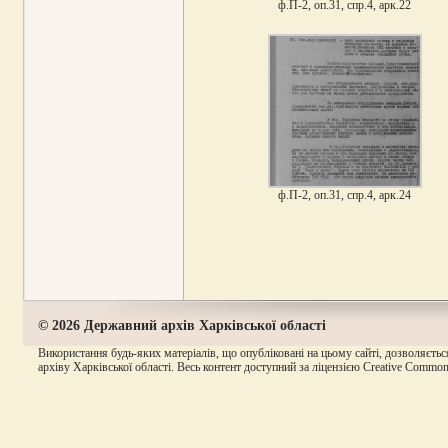
ф.П-2, оп.31, спр.4, арк.22
ф.П-2, оп.31, спр.4, арк.24
© 2026 Державний архів Харківської області
Використання будь-яких матеріалів, що опубліковані на цьому сайті, дозволяєтьс
архіву Харківської області. Весь контент доступний за ліцензією Creative Commons A