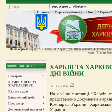
Головна
Мережа архівних установ
“Гаряча”
Наша адреса:
Корпус № 1: 61002, м. Харків, вул. Мироносицька, 41 (тимчасово н
метро “Площа Конс
ХАРКІВ ТА ХАРКІВ
ДОПОМІЖНЕ МЕНЮ
ДНІ ВІЙНИ
Про архів
KHARKIV REGION
07.05.2014
STATE ARCHIVE
З життя архіву
На on-line виставці “Харків т
Електронний архів
представлено документи з архі
Компартії України, Харківськи
Прес-центр
України.
Документальні виставки