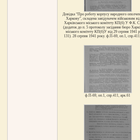
Довідка “Про роботу корпусу народного ополчен
Харкову”, складена завідувачем військовим ві
Харківського міського комітету КП(б) У Ф.К. 
(додаток до п. 5 протоколу засідання бюро Харк
міського комітету КП(б)У від 29 серпня 1941 
131). 28 серпня 1941 року. ф.П-69, оп.1, спр.411
ф.П-69, оп.1, спр.411, арк.61