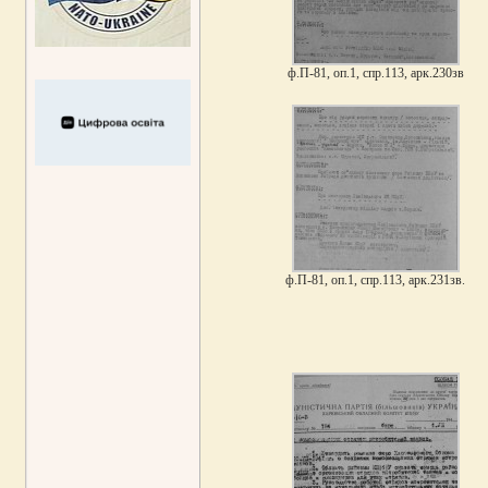
ф.П-81, оп.1, спр.113, арк.230зв
ф.П-81, оп.1, спр.113, арк.231зв.