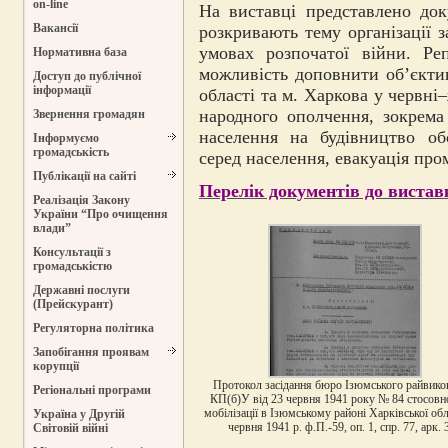
on-line
На виставці представлено док
Вакансії
розкривають тему організації 
умовах розпочатої війни. Ре
Нормативна база
можливість доповнити об’єктив
Доступ до публічної
інформації
області та м. Харкова у червні
народного ополчення, зокрема
Звернення громадян
населення на будівництво об
Інформуємо
громадськість
серед населення, евакуація пр
Публікації на сайті
Перелік документів до вистав
Реалізація Закону
України “Про очищення
влади”
Консультації з
громадськістю
Державні послуги
(Прейскурант)
Регуляторна політика
Запобігання проявам
корупції
Протокол засідання бюро Ізюмського райвик
Регіональні програми
КП(б)У від 23 червня 1941 року № 84 стосовн
мобілізації в Ізюмському районі Харківської обл
Україна у Другій
червня 1941 р. ф.П.-59, оп. 1, спр. 77, арк. 
Світовій війні