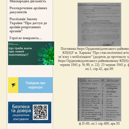
Міжнародна діяльність
Розсекречення архівних
документів
Реалізація Закону
України “Про доступ до
архівів репресивних
органів”
Герої не вмирають…
Постанова бюро Орджонікідзевського райвик
КП(б)У м. Харкова “Про стан політичної агіта
зв’язку з мобілізацією” (додаток до протоколу з
бюро Орджонікідзевського райвиконкому КП(б)
червня 1941 р. № 99, п. 22). 23 червня 1941 р. 
оп.1, спр.42, арк.69
ф.П-69, оп.1 спр.409, арк.95