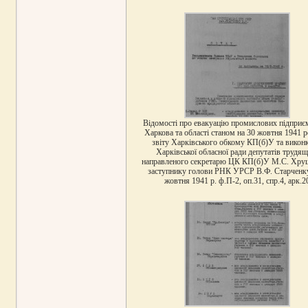
Відомості про евакуацію промислових підприє
Харкова та області станом на 30 жовтня 1941 р
звіту Харківського обкому КП(б)У та викон
Харківської обласної ради депутатів трудящ
направленого секретарю ЦК КП(б)У М.С. Хру
заступнику голови РНК УРСР В.Ф. Старченку
жовтня 1941 р. ф.П-2, оп.31, спр.4, арк.2