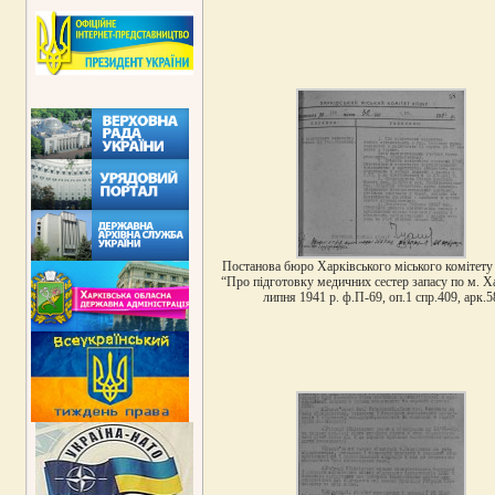
Постанова бюро Харківського міського комітет
“Про підготовку медичних сестер запасу по м. Ха
липня 1941 р. ф.П-69, оп.1 спр.409, арк.5