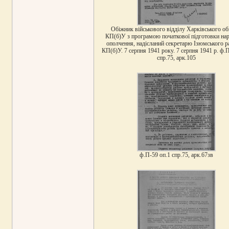
Обіжник військового відділу Харківського о
КП(б)У з програмою початкової підготовки на
ополчення, надісланий секретарю Ізюмського 
КП(б)У. 7 серпня 1941 року. 7 серпня 1941 р. ф.
спр.75, арк.105
ф.П-59 оп.1 спр.75, арк.67зв