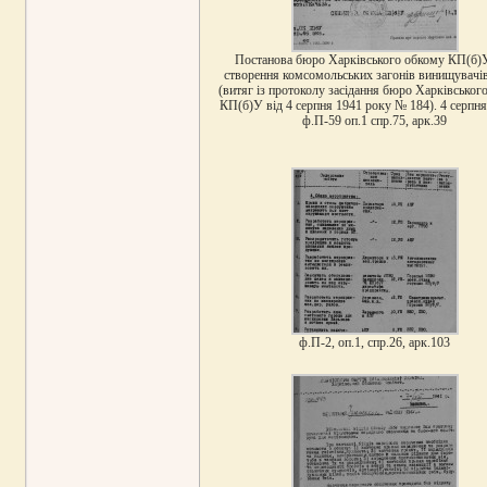
Постанова бюро Харківського обкому КП(б)
створення комсомольських загонів винищувачів
(витяг із протоколу засідання бюро Харківськог
КП(б)У від 4 серпня 1941 року № 184). 4 серпня
ф.П-59 оп.1 спр.75, арк.39
ф.П-2, оп.1, спр.26, арк.103