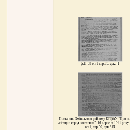
ф.П-59 оп.1 спр.75, арк.41
Постанова Зміївського райкому КП(б)У “Про по
агітацію серед населення”. 16 вересня 1941 року.
оп.1, спр.99, арк.315