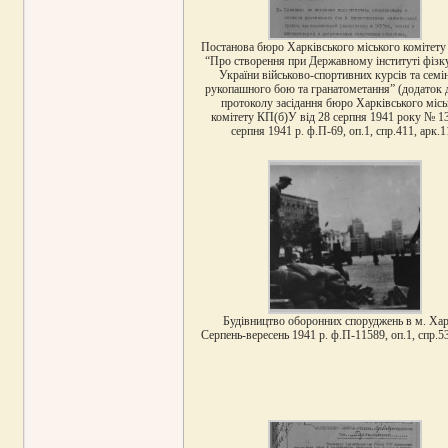
Постанова бюро Харківського міського комітет
“Про створення при Державному інституті фізк
України військово-спортивних курсів та семі
рукопашного бою та гранатометання” (додаток д
протоколу засідання бюро Харківського місь
комітету КП(б)У від 28 серпня 1941 року № 13
серпня 1941 р. ф.П-69, оп.1, спр.411, арк.1
Будівництво оборонних споруджень в м. Хар
Серпень-вересень 1941 р. ф.П-11589, оп.1, спр.53