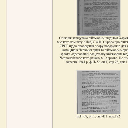
Обіжник завідувача військовим відділом Харкі
міського комітету КП(б)У Ф.К. Сирова про ріш
СРСР щодо проведення збору подарунків для бі
командирів Червоної армії та військово- морс
флоту, адресований завідувачу військовим ві
Червонобаварського району м. Харкова. Не піз
вересня 1941 р. ф.П-22, оп.1, спр.26, арк.1
ф.П-69, оп.1, спр.411, арк.192