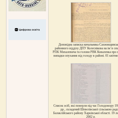
Доповідна записка начальника Сахновщинсь
районного відділу ДПУ Колеснікова на ім’я се
РПК Михалевича та голови РВК Коваленка про 
випадки опухання від голоду в районі. 01 квітня
Список осіб, які померли під час Голодомору 1
рр., складений Шевелівської сільською ра
Балаклійського району Харківської області. 19 л
2002 р.