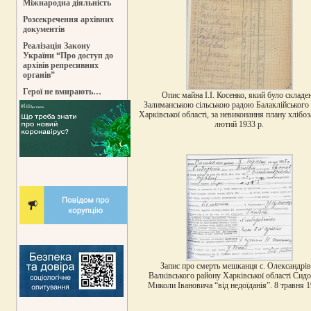
Міжнародна діяльність
Розсекречення архівних
документів
Реалізація Закону
України “Про доступ до
архівів репресивних
органів”
Герої не вмирають…
Опис майна І.І. Косенко, який було складе
Залиманською сільською радою Балаклійського
Харківської області, за невиконання плану хлібоз
лютий 1933 р.
Запис про смерть мешканця с. Олександрів
Валківського району Харківської області Сид
Миколи Івановича “від недоїданія”. 8 травня 1