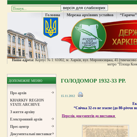
Головна
Мережа архівних установ
“Гаряча”
Наша адреса:
Корпус № 1: 61002, м. Харків, вул. Мироносицька, 41 (тимчасово н
метро “Площа Конс
ГОЛОДОМОР 1932-33 РР.
ДОПОМІЖНЕ МЕНЮ
Про архів
15.11.2012
KHARKIV REGION
Ек
STATE ARCHIVE
“
Свічка 32-го не згасне (до 80-річчя
З життя архіву
Перелік документів до виставки
Електронний архів
Прес-центр
Документальні виставки