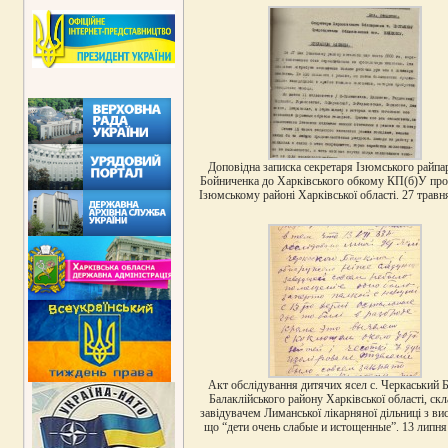
Доповідна записка секретаря Ізюмського райп
Бойниченка до Харківського обкому КП(б)У про
Ізюмському районі Харківської області. 27 травн
Акт обслідування дитячих ясел с. Черкаський
Балаклійського району Харківської області, ск
завідувачем Лиманської лікарняної дільниці з ви
що “дети очень слабые и истощенные”. 13 липня