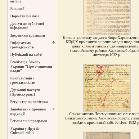
on-line
Вакансії
Нормативна база
Доступ до публічної
інформації
Звернення громадян
Витяг з протоколу засідання бюро Харківського
КП(б)У про вжиття рішучих заходів щодо лікв
Інформуємо
зриву хлібозаготівель у Сахновщинському 
громадськість
Балаклійському районах Харківської області
Публікації на сайті
листопада 1932 р.
Реалізація Закону
України “Про очищення
влади”
Консультації з
громадськістю
Державні послуги
(Прейскурант)
Регуляторна політика
Запобігання проявам
корупції
Список жителів Черемушнянської сільської 
Валківського району Харківської області, у як
Регіональні програми
знайдено прихований хліб. 02 січня 1932 р
Україна у Другій
Світовій війні