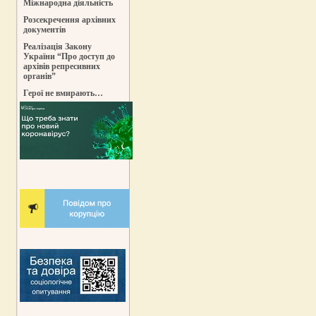
Міжнародна діяльність
Розсекречення архівних
документів
Реалізація Закону
України “Про доступ до
архівів репресивних
органів”
Герої не вмирають…