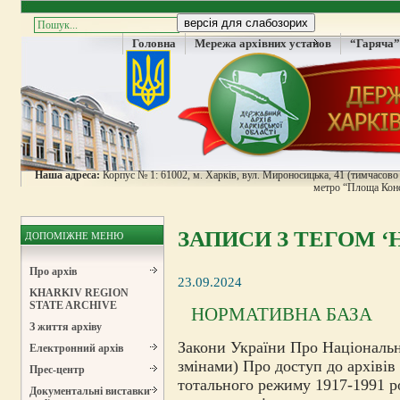
Головна
Мережа архівних установ
“Гаряча”
Наша адреса:
Корпус № 1: 61002, м. Харків, вул. Мироносицька, 41 (тимчасово н
метро “Площа Конс
ЗАПИСИ З ТЕГОМ ‘
ДОПОМІЖНЕ МЕНЮ
Про архів
23.09.2024
KHARKIV REGION
STATE ARCHIVE
НОРМАТИВНА БАЗА
З життя архіву
Закони України Про Національни
Електронний архів
змінами) Про доступ до архівів
Прес-центр
тотального режиму 1917-1991 ро
Документальні виставки