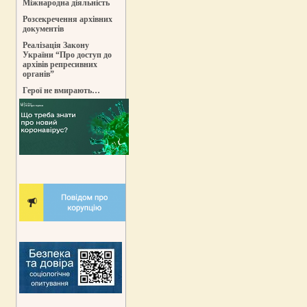
Міжнародна діяльність
Розсекречення архівних
документів
Реалізація Закону
України “Про доступ до
архівів репресивних
органів”
Герої не вмирають…