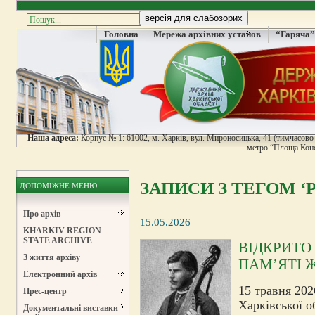
Головна
Мережа архівних установ
“Гаряча”
Наша адреса:
Корпус № 1: 61002, м. Харків, вул. Мироносицька, 41 (тимчасово н
метро “Площа Конс
ЗАПИСИ З ТЕГОМ ‘Р
ДОПОМІЖНЕ МЕНЮ
Про архів
15.05.2026
KHARKIV REGION
STATE ARCHIVE
ВІДКРИТО
З життя архіву
ПАМ’ЯТІ 
Електронний архів
15 травня 202
Прес-центр
Харківської о
Документальні виставки