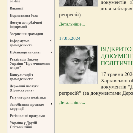
документів «К
on-line
доля кобзаря»
Вакансії
репресій).
Нормативна база
Доступ до публічної
Детальніше...
інформації
Звернення громадян
17.05.2024
Інформуємо
громадськість
ВІДКРИТО
Публікації на сайті
ДОКУМЕНТ
Реалізація Закону
ПОЛІТИЧН
України “Про очищення
влади”
17 травня 202
Консультації з
громадськістю
Харківської о
документів “
Державні послуги
(Прейскурант)
репресій” (за документами Держ
Регуляторна політика
Детальніше...
Запобігання проявам
корупції
Регіональні програми
Україна у Другій
Світовій війні