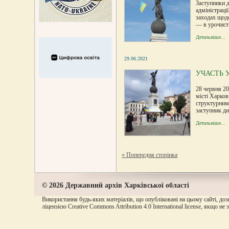
Заступники д
адміністраці
заходах щодо
— в урочисті
Детальніше...
29.06.2021
УЧАСТЬ У
28 червня 20
місті Харков
структурним
заступник ди
Детальніше...
« Попередня сторінка
© 2026 Державний архів Харківської області
Використання будь-яких матеріалів, що опубліковані на цьому сайті, доз
ліцензією Creative Commons Attribution 4.0 International license, якщо не 