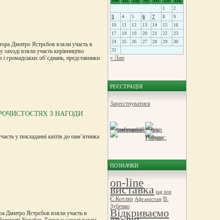
1
2
3
4
5
6
7
8
9
10
11
12
13
14
15
16
17
18
19
20
21
22
23
24
25
26
27
28
29
30
тора Дмитро Ястрєбов взяли участь в
31
у заході взяли участь керівництво
в і громадських об’єднань, представники
« Лип
РЕЄСТРАЦІЯ
Зареєструватися
УРОЧИСТОСТЯХ З НАГОДИ
участь у покладанні квітів до пам’ятника
ПОЗНАЧКИ
on-line
виставка
tag test
Є.Котляр
В.
Афганістан
Зубенко
Відкриваємо
ора Дмитро Ястрєбов взяли участь в
архіви.
борності України. Також у заході взяли