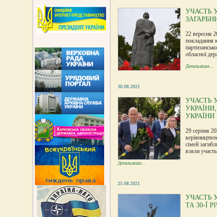
УЧАСТЬ 
ЗАГАРБН
22 вересня 2
покладання к
партизансько
обласної дер
Детальніше...
30.08.2021
УЧАСТЬ 
УКРАЇНИ,
УКРАЇНИ
29 серпня 20
керівництвом
сімей загибл
взяли участь
Детальніше...
25.08.2021
УЧАСТЬ 
ТА 30-Ї 