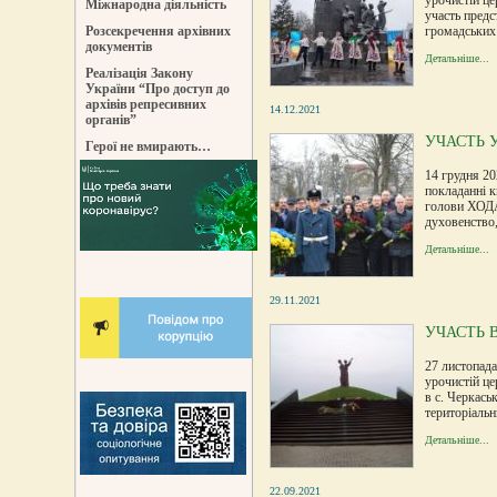
Міжнародна діяльність
участь предс
громадських 
Розсекречення архівних
документів
Детальніше...
Реалізація Закону
України “Про доступ до
архівів репресивних
14.12.2021
органів”
УЧАСТЬ 
Герої не вмирають…
14 грудня 20
покладанні к
голови ХОДА
духовенство,
Детальніше...
29.11.2021
УЧАСТЬ 
27 листопада
урочистій це
в с. Черкась
територіаль
Детальніше...
22.09.2021