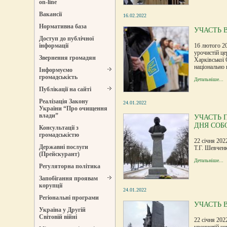
on-line
Вакансії
16.02.2022
Нормативна база
УЧАСТЬ 
Доступ до публічної
16 лютого 20
інформації
урочистій це
Звернення громадян
Харківської 
національно 
Інформуємо
громадськість
Детальніше...
Публікації на сайті
Реалізація Закону
24.01.2022
України “Про очищення
влади”
УЧАСТЬ 
ДНЯ СОБ
Консультації з
громадськістю
22 січня 202
Державні послуги
Т.Г. Шевченк
(Прейскурант)
Детальніше...
Регуляторна політика
Запобігання проявам
корупції
24.01.2022
Регіональні програми
УЧАСТЬ 
Україна у Другій
Світовій війні
22 січня 202
урочистій це