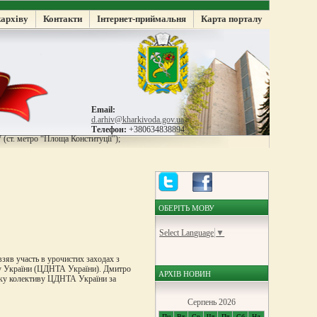
жархіву
Контакти
Інтернет-приймальня
Карта порталу
Email:
d.arhiv@kharkivoda.gov.ua
Телефон:
+380634838894
 (ст. метро “Площа Конституції”);
ОБЕРІТЬ МОВУ
Select Language
▼
зяв участь в урочистих заходах з
іву України (ЦДНТА України). Дмитро
АРХІВ НОВИН
яку колективу ЦДНТА України за
Серпень 2026
Пн
Вт
Ср
Чт
Пт
Сб
Нд