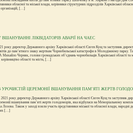
тавники обласної та міської влади, керівники структурних підрозділів Харківської обласн
організацій, […]
У ВШАНУВАННІ ЛІКВІДАТОРІВ АВАРІЇ НА ЧАЕС
21 року директор Державного архіву Харківської області Євген Кущ та заступник дирек
вітів до пам’ятного знаку жертвам Чорнобильської катастрофи в Молодіжному парку. Та
 Михайло Черняк, голови громадських об’єднань чорнобильців Харківської області та м
 керівництво області та міста, […]
В УРОЧИСТІЙ ЦЕРЕМОНІЇ ВШАНУВАННЯ ПАМ’ЯТІ ЖЕРТВ ГОЛОД
 2021 року директор Державного архіву Харківської області Євген Кущ та заступник ди
ремонії вшанування пам’яті жертв голодоморів, яка відбулася на Меморіальному компле
ка Лозова. Також у заході взяли участь представники міської та обласної влади, народні д
них […]