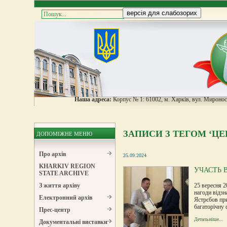
Наша адреса:
Корпус № 1: 61002, м. Харків, вул. Мироноси
ЗАПИСИ З ТЕГОМ ‘ЦЕ
ДОПОМІЖНЕ МЕНЮ
Про архів
25.09.2024
KHARKIV REGION
УЧАСТЬ 
STATE ARCHIVE
25 вересня 2
З життя архіву
нагоди відзн
Електронний архів
Ястрєбов пр
багаторічну
Прес-центр
Детальніше...
Документальні виставки