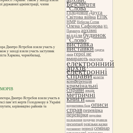
Безсмертя
ої державної адміністрації, члени
"Слова"
Друга
Голодомор
ЕПК
Світова війна
НМР
Небесна Сотня
Олена Сафонова
Ю.
архівні
Паращук
будинок
відділи
"Слово"
виставка
виставки
тора Дмитро Ястрєбов взяли участь у
гаряча
кож у заході взяли участь заступник
герої не
лінія
іста Харкова, чорнобильці,
вмирають
екскурсія
електронний
архів
електронні
справи
колегія
конференція
кримінальні
справи
ОМОРІВ
лекція
метричні
книги
ректора Дмитро Ястрєбов взяли участь в
накази
ксі пам’яті жертв Голодомору в Україні
описи
нормативна база
епутати, керівництво районів та
справ
перевірка
перевірки
переліки
положення
порядки
правила
ревізьки казки
презентації
семінар
репресії
регламент
урочисті заходи