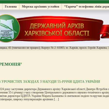
Головна
Мережа архівних установ
“Гаряча” телефонна лінія дер
цька, 41 (тимчасово не працює); Корпус № 2: 61005, м. Харків, просп. Героїв Харкова, 7
РЕМОНІЯ’
В УРОЧИСТИХ ЗАХОДАХ З НАГОДИ 55-РІЧЧЯ ЦДНТА УКРАЇНИ
024 року заступник директора Державного архіву Харківської області Дмитро Ястрєбов в
ачення 55-ї річниці з часу створення Центрального державного науково-технічного арх
ивітав директора ЦДНТА України Марата Балишева зі святковою подією та вручив под
 співпрацю, широку популяризацію архівних […]