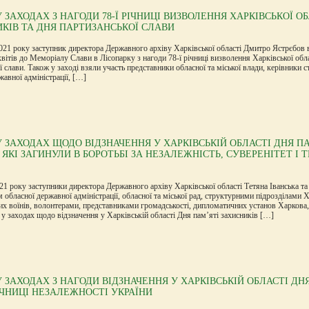
У ЗАХОДАХ З НАГОДИ 78-Ї РІЧНИЦІ ВИЗВОЛЕННЯ ХАРКІВСЬКОЇ О
ИКІВ ТА ДНЯ ПАРТИЗАНСЬКОЇ СЛАВИ
021 року заступник директора Державного архіву Харківської області Дмитро Ястрєбов в
вітів до Меморіалу Слави в Лісопарку з нагоди 78-ї річниці визволення Харківської обла
ї слави. Також у заході взяли участь представники обласної та міської влади, керівники 
жавної адміністрації, […]
У ЗАХОДАХ ЩОДО ВІДЗНАЧЕННЯ У ХАРКІВСЬКІЙ ОБЛАСТІ ДНЯ П
 ЯКІ ЗАГИНУЛИ В БОРОТЬБІ ЗА НЕЗАЛЕЖНІСТЬ, СУВЕРЕНІТЕТ І 
21 року заступники директора Державного архіву Харківської області Тетяна Іванська т
 обласної державної адміністрації, обласної та міської рад, структурними підрозділа
их воїнів, волонтерами, представниками громадськості, дипломатичних установ Харкова
 у заходах щодо відзначення у Харківській області Дня пам’яті захисників […]
У ЗАХОДАХ З НАГОДИ ВІДЗНАЧЕННЯ У ХАРКІВСЬКІЙ ОБЛАСТІ Д
РІЧНИЦІ НЕЗАЛЕЖНОСТІ УКРАЇНИ