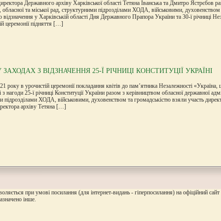
иректора Державного архіву Харківської області Тетяна Іванська та Дмитро Ястрєбов ра
ї, обласної та міської рад, структурними підрозділами ХОДА, військовими, духовенством
 відзначення у Харківській області Дня Державного Прапора України та 30-ї річниці Не
й церемонії підняття […]
 ЗАХОДАХ З ВІДЗНАЧЕННЯ 25-Ї РІЧНИЦІ КОНСТИТУЦІЇ УКРАЇНІ
21 року в урочистій церемонії покладання квітів до пам’ятника Незалежності «Україна, 
і з нагоди 25-ї річниці Конституції України разом з керівництвом обласної державної адмін
и підрозділами ХОДА, військовими, духовенством та громадськістю взяли участь директ
ректора архіву Тетяна […]
воляється при умові посилання (для інтернет-видань - гіперпосилання) на офіційний сайт
зазначено інше.