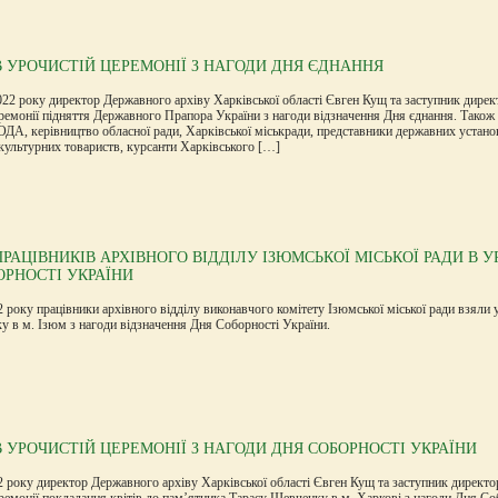
В УРОЧИСТІЙ ЦЕРЕМОНІЇ З НАГОДИ ДНЯ ЄДНАННЯ
22 року директор Державного архіву Харківської області Євген Кущ та заступник дирек
ремонії підняття Державного Прапора України з нагоди відзначення Дня єднання. Також 
ОДА, керівництво обласної ради, Харківської міськради, представники державних устано
культурних товариств, курсанти Харківського […]
ПРАЦІВНИКІВ АРХІВНОГО ВІДДІЛУ ІЗЮМСЬКОЇ МІСЬКОЇ РАДИ В 
ОРНОСТІ УКРАЇНИ
2 року працівники архівного відділу виконавчого комітету Ізюмської міської ради взяли 
у в м. Ізюм з нагоди відзначення Дня Соборності України.
В УРОЧИСТІЙ ЦЕРЕМОНІЇ З НАГОДИ ДНЯ СОБОРНОСТІ УКРАЇНИ
2 року директор Державного архіву Харківської області Євген Кущ та заступник директ
ремонії покладання квітів до пам’ятника Тарасу Шевченку в м. Харкові з нагоди Дня Со