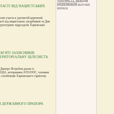
церемонія
інструкції
БЛАСТІ ВІД НАЦИСТСЬКИХ
інтерв’ю
зяв участь в урочистій церемонії
сті від нацистських загарбників та Дня
структурних підрозділів Харківської
АМ’ЯТІ ЗАХИСНИКІВ
ТЕРИТОРІАЛЬНУ ЦІЛІСНІСТЬ
а Дмитро Ястрєбов разом із
ми ХОДА, ветеранами АТО/ООС, членами
, службовців Харківського гарнізону
НЯ ДЕРЖАВНОГО ПРАПОРА