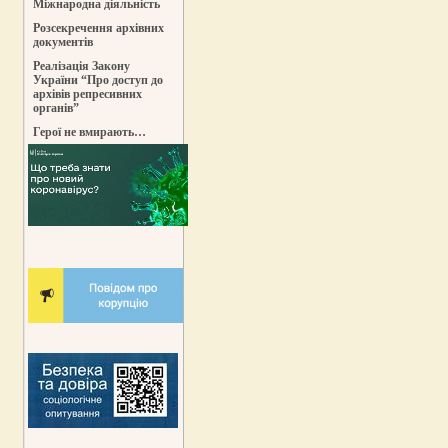
Міжнародна діяльність
Розсекречення архівних
документів
Реалізація Закону
України “Про доступ до
архівів репресивних
органів”
Герої не вмирають…