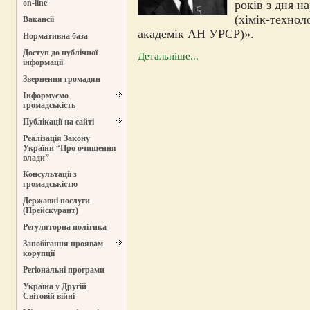
років з дня 
on-line
(хімік-технол
Вакансії
академік АН УРСР)».
Нормативна база
Доступ до публічної
Детальніше...
інформації
Звернення громадян
Інформуємо
громадськість
Публікації на сайті
Реалізація Закону
України “Про очищення
влади”
Консультації з
громадськістю
Державні послуги
(Прейскурант)
Регуляторна політика
Запобігання проявам
корупції
Регіональні програми
Україна у Другій
Світовій війні