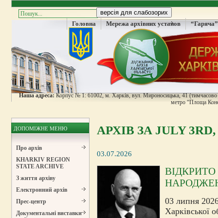
Головна
Мережа архівних установ
“Гаряча”
Наша адреса:
Корпус № 1: 61002, м. Харків, вул. Мироносицька, 41 (тимчасово н
метро “Площа Конс
АРХІВ ЗА JULY 3RD,
ДОПОМІЖНЕ МЕНЮ
Про архів
03.07.2026
KHARKIV REGION
STATE ARCHIVE
ВІДКРИТО 
З життя архіву
НАРОДЖЕ
Електронний архів
03 липня 2026
Прес-центр
Харківської о
Документальні виставки