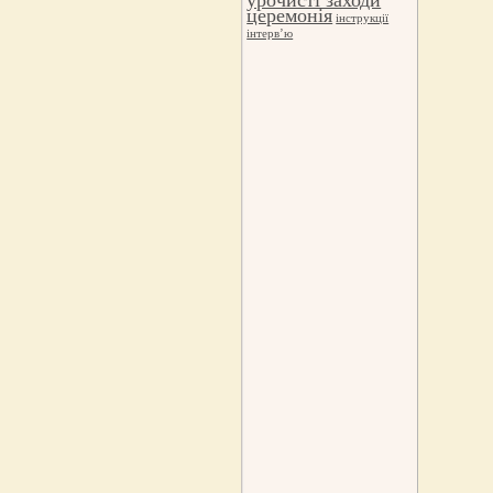
церемонія
інструкції
інтерв’ю