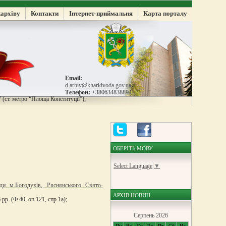
жархіву
Контакти
Інтернет-приймальня
Карта порталу
Email:
d.arhiv@kharkivoda.gov.ua
Телефон:
+380634838894
 (ст. метро “Площа Конституції”);
ОБЕРІТЬ МОВУ
Select Language
▼
ди м.Богодухів, Ряснянського Свято-
АРХІВ НОВИН
. (Ф.40, оп.121, спр.1а);
Серпень 2026
Пн
Вт
Ср
Чт
Пт
Сб
Нд