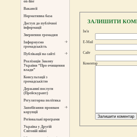
on-line
Вакансії
Нормативна база
ЗАЛИШИТИ КОМ
Доступ до публічної
інформації
Ім'я
Звернення громадян
E-Mail
Інформуємо
громадськість
Сайт
Публікації на сайті
Реалізація Закону
Коментар
України “Про очищення
влади”
Консультації з
громадськістю
Державні послуги
(Прейскурант)
Регуляторна політика
Запобігання проявам
корупції
Регіональні програми
Україна у Другій
Світовій війні