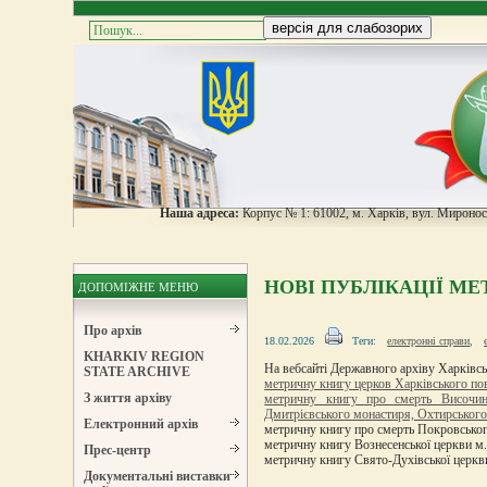
Наша адреса:
Корпус № 1: 61002, м. Харків, вул. Мироноси
НОВІ ПУБЛІКАЦІЇ М
ДОПОМІЖНЕ МЕНЮ
Про архів
18.02.2026
Теги:
електронні справи
,
KHARKIV REGION
На вебсайті Державного архіву Харківс
STATE ARCHIVE
метричну книгу церков Харківського пові
З життя архіву
метричну книгу про смерть Височинс
Дмитрієвського монастиря, Охтирського 
Електронний архів
метричну книгу про смерть Покровського
метричну книгу Вознесенської церкви м. 
Прес-центр
метричну книгу Свято-Духівської церкви 
Документальні виставки