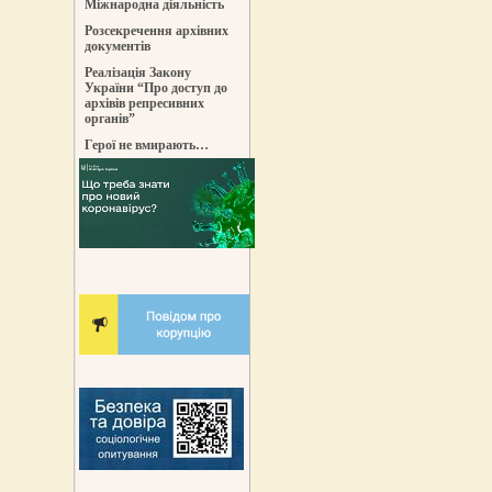
Міжнародна діяльність
Розсекречення архівних
документів
Реалізація Закону
України “Про доступ до
архівів репресивних
органів”
Герої не вмирають…