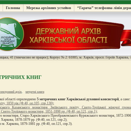
Головна
Мережа архівних установ
“Гаряча” телефонна лінія дер
цька, 41 (тимчасово не працює); Корпус № 2: 61005, м. Харків, просп. Героїв Харкова, 7
ЕТРИЧНИХ КНИГ
електронний архів
,
метричні книги
ької області оприлюднено
5 метричних книг Харківської духовної консисторії
, а саме:
ту, 1859 рік (Ф.40, оп.105, спр.130)
;
ького Казанського монастиря Зміївського повіту, Свято-Троїцької жіночої грома
Свято-Троїцького монастиря, 1851-1898 рр. (Ф.40, оп.121, спр.1);
 монастиря, Старо-Харківського Преображенського Куряжського монастиря, 1872-1906 рр
Харкова, 1878-1879 рр. (Ф.40, оп.121, спр.2);
м. Харкова, 1879-1881 рр. (Ф.40, оп.121, спр.3).