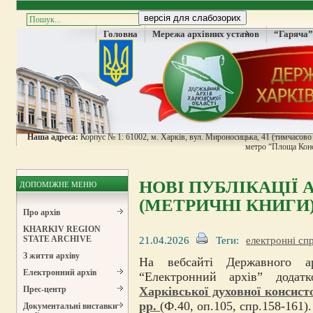
Головна
Мережа архівних установ
“Гаряча”
Наша адреса:
Корпус № 1: 61002, м. Харків, вул. Мироносицька, 41 (тимчасово н
метро “Площа Конс
НОВІ ПУБЛІКАЦІЇ 
ДОПОМІЖНЕ МЕНЮ
(МЕТРИЧНІ КНИГИ
Про архів
KHARKIV REGION
21.04.2026
Теги:
електронні сп
STATE ARCHIVE
З життя архіву
На вебсайті Державного ар
Електронний архів
“Електронний архів” дода
Харківської духовної консисто
Прес-центр
рр.
(Ф.40, оп.105, спр.158-161).
Документальні виставки