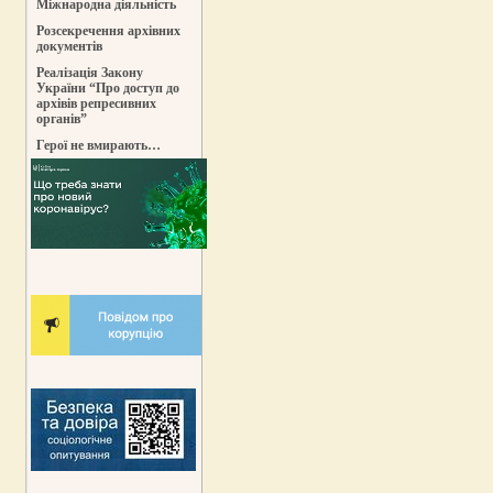
Міжнародна діяльність
Розсекречення архівних
документів
Реалізація Закону
України “Про доступ до
архівів репресивних
органів”
Герої не вмирають…