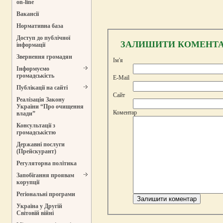
on-line
Вакансії
Нормативна база
Доступ до публічної
ЗАЛИШИТИ КОМЕНТ
інформації
Звернення громадян
Ім'я
Інформуємо
громадськість
E-Mail
Публікації на сайті
Сайт
Реалізація Закону
України “Про очищення
Коментар
влади”
Консультації з
громадськістю
Державні послуги
(Прейскурант)
Регуляторна політика
Запобігання проявам
корупції
Регіональні програми
Україна у Другій
Світовій війні