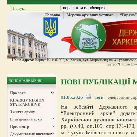
Головна
Мережа архівних установ
“Гаряча”
Наша адреса:
Корпус № 1: 61002, м. Харків, вул. Мироносицька, 41 (тимчасово н
метро “Площа Конс
НОВІ ПУБЛІКАЦІЇ
ДОПОМІЖНЕ МЕНЮ
Про архів
01.06.2026
Теги:
електронні сп
KHARKIV REGION
STATE ARCHIVE
На вебсайті Державного ар
З життя архіву
“Електронний архів” дода
Харківської духовної консист
Електронний архів
рр. (Ф.40, оп.105, спр.171-173
Прес-центр
м. Чугуїв Зміївського повіту за 
Документальні виставки