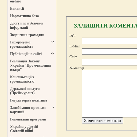
on-line
Вакансії
Нормативна база
Доступ до публічної
ЗАЛИШИТИ КОМЕНТ
інформації
Звернення громадян
Ім'я
Інформуємо
E-Mail
громадськість
Публікації на сайті
Сайт
Реалізація Закону
України “Про очищення
Коментар
влади”
Консультації з
громадськістю
Державні послуги
(Прейскурант)
Регуляторна політика
Запобігання проявам
корупції
Регіональні програми
Україна у Другій
Світовій війні