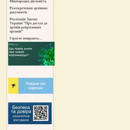
Міжнародна діяльність
Розсекречення архівних
документів
Реалізація Закону
України “Про доступ до
архівів репресивних
органів”
Герої не вмирають…