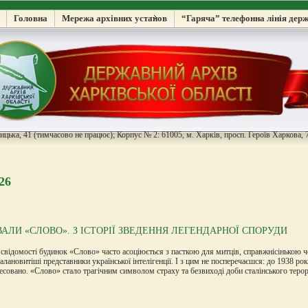
Головна
Мережа архівних установ
“Гаряча” телефонна лінія дер
цька, 41 (тимчасово не працює); Корпус № 2: 61005, м. Харків, просп. Героїв Харкова, 7
26
ВАЛИ «СЛОВО». З ІСТОРІЇ ЗВЕДЕННЯ ЛЕГЕНДАРНОЇ СПОРУДИ
 свідомості будинок «Слово» часто асоціюється з пасткою для митців, справжнісінькою 
алановитіші представники української інтелігенції. І з цим не посперечаєшся: до 1938 
есовано. «Слово» стало трагічним символом страху та безвиході доби сталінського терору