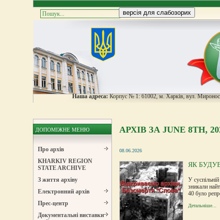
Наша адреса:
Корпус № 1: 61002, м. Харків, вул. Мироноси
АРХІВ ЗА JUNE 8TH, 20
ДОПОМІЖНЕ МЕНЮ
Про архів
08.06.2026
KHARKIV REGION
ЯК БУДУ
STATE ARCHIVE
У суспільній
З життя архіву
зникали найт
Електронний архів
40 було репр
Прес-центр
Детальніше...
Документальні виставки