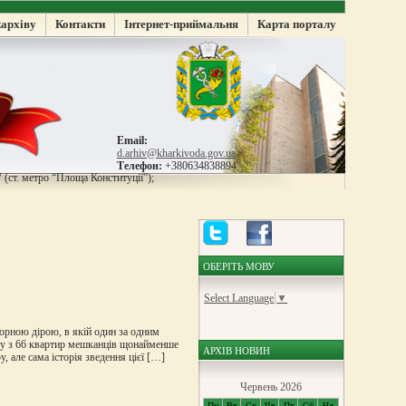
жархіву
Контакти
Інтернет-приймальня
Карта порталу
Email:
d.arhiv@kharkivoda.gov.ua
Телефон:
+380634838894
 (ст. метро “Площа Конституції”);
ОБЕРІТЬ МОВУ
Select Language
▼
чорною дірою, в якій один за одним
року з 66 квартир мешканців щонайменше
АРХІВ НОВИН
, але сама історія зведення цієї […]
Червень 2026
Пн
Вт
Ср
Чт
Пт
Сб
Нд