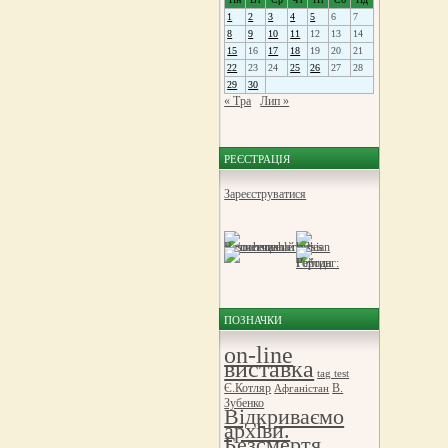
1
2
3
4
5
6
7
8
9
10
11
12
13
14
15
16
17
18
19
20
21
22
23
24
25
26
27
28
29
30
« Тра
Лип »
РЕЄСТРАЦІЯ
Зареєструватися
ПОЗНАЧКИ
on-line
виставка
tag test
Є.Котляр
В.
Афганістан
Зубенко
Відкриваємо
архіви.
Безсмертя