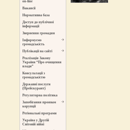
on-line
Вакансії
Нормативна база
Доступ до публічної
інформації
Звернення громадян
Інформуємо
громадськість
Публікації на сайті
Реалізація Закону
України “Про очищення
влади”
Консультації з
громадськістю
Державні послуги
(Прейскурант)
Регуляторна політика
Запобігання проявам
корупції
Регіональні програми
Україна у Другій
Світовій війні