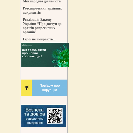
Міжнародна діяльність
Розсекречення архівних
документів
Реалізація Закону
України “Про доступ до
архівів репресивних
органів”
Герої не вмирають…