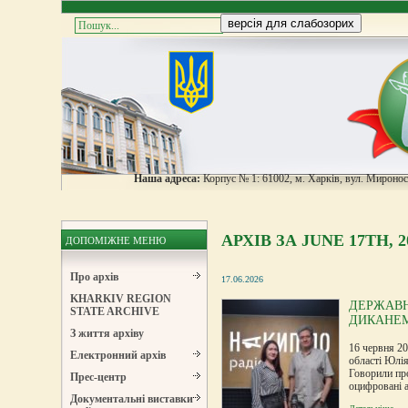
Наша адреса:
Корпус № 1: 61002, м. Харків, вул. Мироноси
АРХІВ ЗА JUNE 17TH, 2
ДОПОМІЖНЕ МЕНЮ
Про архів
17.06.2026
KHARKIV REGION
ДЕРЖАВН
STATE ARCHIVE
ДИКАНЕ
З життя архіву
16 червня 20
Електронний архів
області Юлія
Говорили про
Прес-центр
оцифровані а
Документальні виставки