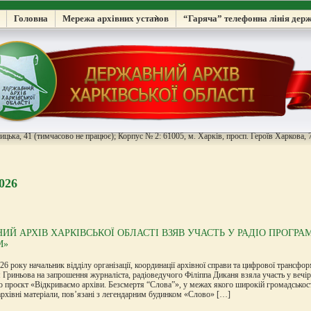
Головна
Мережа архівних установ
“Гаряча” телефонна лінія дер
цька, 41 (тимчасово не працює); Корпус № 2: 61005, м. Харків, просп. Героїв Харкова, 7
026
ИЙ АРХІВ ХАРКІВСЬКОЇ ОБЛАСТІ ВЗЯВ УЧАСТЬ У РАДІО ПРОГРА
М»
26 року начальник відділу організації, координації архівної справи та цифрової трансфо
 Гриньова на запрошення журналіста, радіоведучого Філіппа Диканя взяла участь у вечі
 проєкт «Відкриваємо архіви. Безсмертя “Слова”», у межах якого широкій громадськост
рхівні матеріали, пов’язані з легендарним будинком «Слово» […]