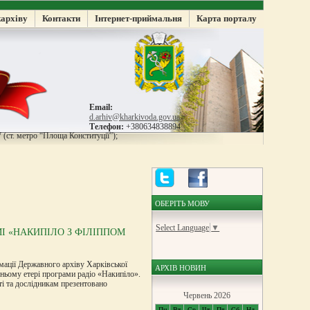
жархіву
Контакти
Інтернет-приймальня
Карта порталу
Email:
d.arhiv@kharkivoda.gov.ua
Телефон:
+380634838894
 (ст. метро “Площа Конституції”);
ОБЕРІТЬ МОВУ
Select Language
▼
МІ «НАКИПІЛО З ФІЛІППОМ
рмації Державного архіву Харківської
АРХІВ НОВИН
рньому етері програми радіо «Накипіло».
і та дослідникам презентовано
Червень 2026
Пн
Вт
Ср
Чт
Пт
Сб
Нд