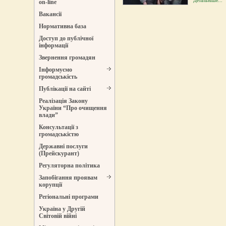
Детальніше...
on-line
Вакансії
Нормативна база
Доступ до публічної
інформації
Звернення громадян
Інформуємо
громадськість
Публікації на сайті
Реалізація Закону
України “Про очищення
влади”
Консультації з
громадськістю
Державні послуги
(Прейскурант)
Регуляторна політика
Запобігання проявам
корупції
Регіональні програми
Україна у Другій
Світовій війні