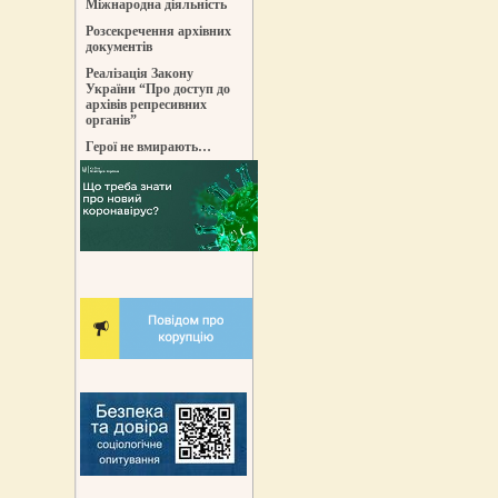
Міжнародна діяльність
Розсекречення архівних
документів
Реалізація Закону
України “Про доступ до
архівів репресивних
органів”
Герої не вмирають…