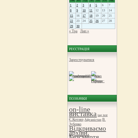
1
2
3
4
5
6
7
8
9
10
11
12
13
14
15
16
17
18
19
20
21
22
23
24
25
26
27
28
29
30
« Тра
Лип »
РЕЄСТРАЦІЯ
Зареєструватися
ПОЗНАЧКИ
on-line
виставка
tag test
Є.Котляр
В.
Афганістан
Зубенко
Відкриваємо
архіви.
Безсмертя